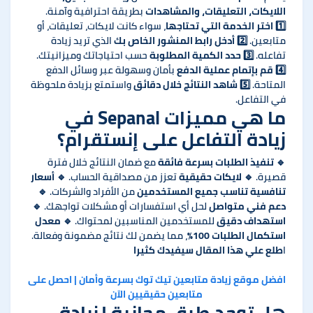
اللايكات، التعليقات، والمشاهدات
بطريقة احترافية وآمنة.
1️⃣
اختر الخدمة التي تحتاجها
، سواء كانت لايكات، تعليقات، أو
متابعين. 2️⃣
أدخل رابط المنشور الخاص بك
الذي تريد زيادة
تفاعله. 3️⃣
حدد الكمية المطلوبة
حسب احتياجاتك وميزانيتك.
4️⃣
قم بإتمام عملية الدفع
بأمان وسهولة عبر وسائل الدفع
المتاحة. 5️⃣
شاهد النتائج خلال دقائق
واستمتع بزيادة ملحوظة
في التفاعل.
ما هي مميزات Sepanal في
زيادة التفاعل على إنستقرام؟
🔹
تنفيذ الطلبات بسرعة فائقة
مع ضمان النتائج خلال فترة
قصيرة. 🔹
لايكات حقيقية
تعزز من مصداقية الحساب. 🔹
أسعار
تنافسية تناسب جميع المستخدمين
من الأفراد والشركات. 🔹
دعم فني متواصل
لحل أي استفسارات أو مشكلات تواجهك. 🔹
استهداف دقيق
للمستخدمين المناسبين لمحتواك. 🔹
معدل
استكمال الطلبات 100%
، مما يضمن لك نتائج مضمونة وفعالة.
ا
طلع علي هذا المقال سيفيدك كثيرا
افضل موقع زيادة متابعين تيك توك بسرعة وأمان | احصل على
متابعين حقيقيين الآن
هل توجد طرق مجانية لزيادة