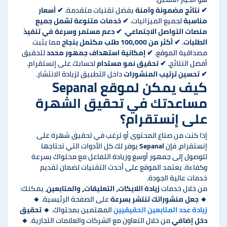
✔
نتائج مضمونة وآمنة
بفضل تقنيات متقدمة. ✔
أسعار
مناسبة
لجميع الميزانيات. ✔
خدمات متنوعة تشمل جميع
منصات التواصل الاجتماعي
. ✔
دعم مستمر وسرعة في تنفيذ
الطلبات
. ✔
أكثر من 100,000 طلب مكتمل بنجاح
مما يثبت
مصداقية الموقع. ✔
إمكانية استهداف جمهور محدد
لتحقيق
أفضل النتائج. ✔
تحقيق نمو مستدام
لحسابك على إنستقرام.
✔
تحسين ترتيب المنشورات
داخل التطبيق لزيادة الانتشار.
كيف يمكن لموقع Sepanal
مساعدتك في تحقيق الشهرة
على إنستقرام؟
إذا كنت من صناع المحتوى أو ترغب في تحقيق شهرة على
إنستقرام، فإن
Sepanal
يوفر لك كل الأدوات التي تحتاجها
للوصول إلى جمهور أوسع وزيادة التفاعل مع محتواك بسرعة
وكفاءة. يعتمد الموقع على أحدث التقنيات لضمان تقديم
خدمات عالية الجودة.
من خلال خدمات
زيادة اللايكات، التعليقات، والمتابعين
، يمكنك:
🔸
جعل منشوراتك تنتشر بسرعة
على الصفحة الرئيسية. 🔸
زيادة عدد المتابعين الحقيقيين
المهتمين بمحتواك. 🔸
تحقيق
دخل إضافي
من خلال التعاون مع الشركات والعلامات التجارية. 🔸