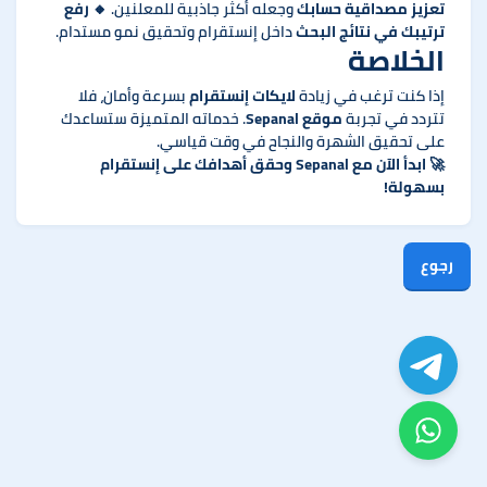
تعزيز مصداقية حسابك
وجعله أكثر جاذبية للمعلنين. 🔸
رفع
ترتيبك في نتائج البحث
داخل إنستقرام وتحقيق نمو مستدام.
الخلاصة
إذا كنت ترغب في زيادة
لايكات إنستقرام
بسرعة وأمان، فلا
تتردد في تجربة
موقع Sepanal
. خدماته المتميزة ستساعدك
على تحقيق الشهرة والنجاح في وقت قياسي.
🚀
ابدأ الآن مع Sepanal وحقق أهدافك على إنستقرام
بسهولة!
رجوع