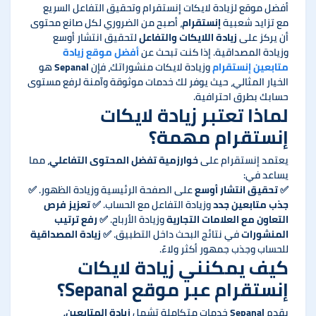
أفضل موقع لزيادة لايكات إنستقرام وتحقيق التفاعل السريع
مع تزايد شعبية
إنستقرام
، أصبح من الضروري لكل صانع محتوى
أن يركز على
زيادة اللايكات والتفاعل
لتحقيق انتشار أوسع
وزيادة المصداقية. إذا كنت تبحث عن
أفضل موقع زيادة
متابعين إنستقرام
وزيادة لايكات منشوراتك، فإن
Sepanal
هو
الخيار المثالي، حيث يوفر لك خدمات موثوقة وآمنة لرفع مستوى
حسابك بطرق احترافية.
لماذا تعتبر زيادة لايكات
إنستقرام مهمة؟
يعتمد إنستقرام على
خوارزمية تفضل المحتوى التفاعلي
، مما
يساعد في:
✅
تحقيق انتشار أوسع
على الصفحة الرئيسية وزيادة الظهور. ✅
جذب متابعين جدد
وزيادة التفاعل مع الحساب. ✅
تعزيز فرص
التعاون مع العلامات التجارية
وزيادة الأرباح. ✅
رفع ترتيب
المنشورات
في نتائج البحث داخل التطبيق. ✅
زيادة المصداقية
للحساب وجذب جمهور أكثر ولاءً.
كيف يمكنني زيادة لايكات
إنستقرام عبر موقع Sepanal؟
يقدم
Sepanal
خدمات متكاملة تشمل
زيادة المتابعين،