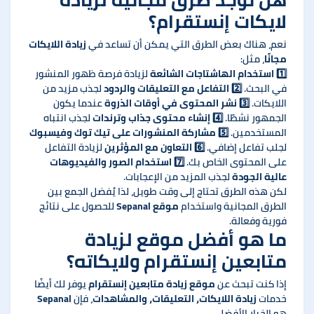
لايكات إنستقرام؟
نعم، هناك بعض الطرق التي يمكن أن تساعد في
زيادة اللايكات
مجانًا
، مثل:
1️⃣
استخدام الهاشتاجات الشائعة
لزيادة فرصة ظهور المنشور
في البحث. 2️⃣
التفاعل مع التعليقات والردود
لجذب مزيد من
اللايكات. 3️⃣
نشر المحتوى في أوقات الذروة
عندما يكون
الجمهور نشطًا. 4️⃣
إنشاء محتوى جذاب وترندات
لجذب انتباه
المستخدمين. 5️⃣
مشاركة المنشورات على تيك توك وفيسبوك
لجلب تفاعل إضافي. 6️⃣
التعاون مع المؤثرين
لزيادة التفاعل
على المحتوى الخاص بك. 7️⃣
استخدام الصور والفيديوهات
عالية الجودة
لجذب المزيد من الإعجابات.
لكن هذه الطرق تحتاج إلى وقت طويل، لذا يُفضل الجمع بين
الطرق المجانية واستخدام
موقع Sepanal
للحصول على نتائج
فورية وفعالة.
ما هو أفضل موقع لزيادة
متابعين إنستقرام ولايكاته؟
إذا كنت تبحث عن
موقع زيادة متابعين إنستقرام
يوفر لك أيضًا
خدمات
زيادة اللايكات، التعليقات، والمشاهدات
، فإن
Sepanal
هو الخيار الأفضل.