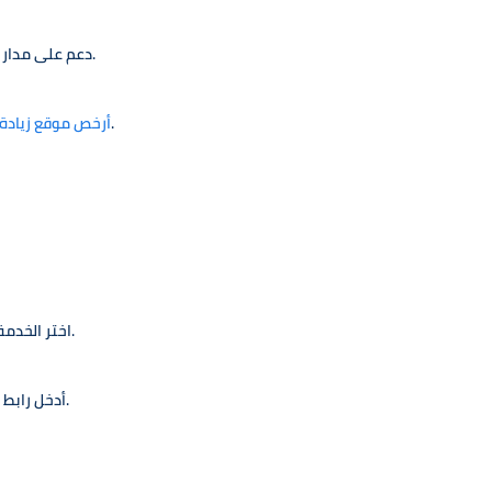
3. دعم على مدار الساعة – فريق دعم متاح دائمًا لحل أي استفسارات.
– أسعار تنافسية تناسب الجميع.
أرخص موقع زيادة 
2. اختر الخدمة التي تناسبك، سواء شراء متابعين أو زيادة لايكات.
3. أدخل رابط حسابك على تيك توك بدون الحاجة إلى كلمة المرور.