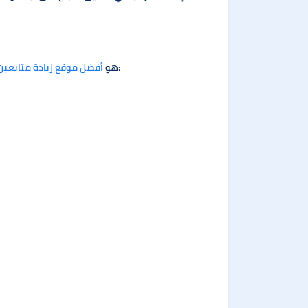
لأنه يوفر لك مجموعة متنوعة من الخدمات التي تضمن لك الوصول إلى جمهور حقيقي ومهتم بمحتواك، ومنها:
Sepanal هو
أفضل موقع زيادة متابعين