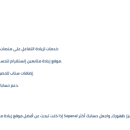
نعم، بالإضافة إلى تيك توك، يقدم Sepanal خدمات لزيادة التفاعل على منصات أخرى مثل:
موقع زيادة متابعين إنستقرام لتحسين ظهورك على إنستقرام وزيادة اللايكات والمتابعين.
إضافات سناب للحصول على متابعين ومشاهدات لحسابك على سناب شات.
دعم حسابات على تويتر، فيسبوك، ويوتيوب لتحقيق انتشار أوسع.
إذا كنت تبحث عن أفضل موقع زيادة متابعين تيك توك بأسعار معقولة ونتائج