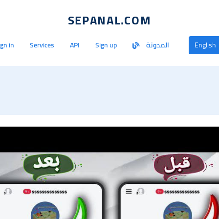
SEPANAL.COM
English
المدونة
Sign up
API
Services
ign in