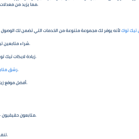
الخاصة بك في صفحة "For You"، مما يزيد من معدلات المشاهدة والتفاعل.
 تيك توك
شراء متابعين تيك توك بأسعار تنافسية للحصول على نمو سريع وآمن.
زيادة لايكات تيك توك لضمان تفاعل أعلى على مقاطع الفيديو الخاصة بك.
بطرق طبيعية تحافظ على أمان حسابك.
رشق متاب
أفضل موقع زيادة متابعين تيك توك لضمان نتائج سريعة ومستدامة.
1. متابعون حقيقيون – لا حسابات وهمية، مما يعزز من مصداقية حسابك.
2. تنفيذ سريع – تبدأ النتائج بالظهور خلال وقت قصير جدًا.