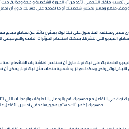
 تحسين ملفك الشخصي. تأكد من أن الصورة الشخصية واضحة وجذابة، حيث أن هذ
ى مميز ومختلف. المتابعون على تيك توك يبحثون دائمًا عن مقاطع فيديو ممتعة
ديو الخاصة بك على تيك توك. حاول أن تستخدم الهاشتاجات الشائعة والمناس
#تيك_توك_رقص وهكذا. مع تزايد شعبية منصات مثل تيك توك، يمكن أن ت
ك توك هي التفاعل مع جمهورك. قم بالرد على التعليقات والإعجابات التي تتلق
جمهورك يُظهر أنك مهتم بهم ويساعد في تحسين التفاعل على حسابك، مما يزيد من فرصك في جذب متابعين جدد.