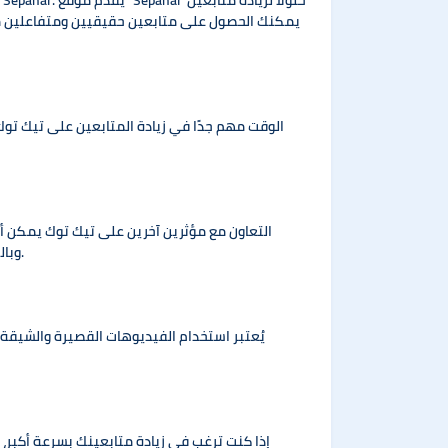
الوقت مهم جدًا في زيادة المتابعين على تيك توك.
التعاون مع مؤثرين آخرين على تيك توك يمكن أ
وبالتالي زيادة متابعينك. ابحث عن المؤثرين الذين يشتركون في نفس اهتماماتك أو تخصصك وابنِ علاقة معهم لتطوير محتوى مشترك.
يُعتبر استخدام الفيديوهات القصيرة والشيقة
إذا كنت ترغب في زيادة متابعينك بسرعة أكبر