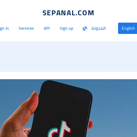
SEPANAL.COM
English
المدونة
Sign up
API
Services
ign in