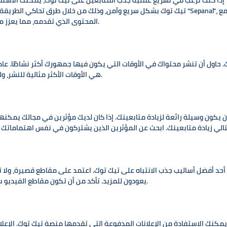
إذا كنت ترغب في تسريع عملية جذب المتابعين على تيك توك، يمكنك الاستفادة من الخدمات المتخصصة التي تو
تيك توك بشكل سريع وآمن، وذلك من خلال طرق تحاكي الطريقة الطبيعية للنمو على الشبكات الاجت
المحتوى الذي تقدمه، مما يعزز من فرصك في الظهور في أكثر من مكان على المنصة.
 حاول أن تنشر محتواك في الأوقات التي يكون فيها جمهورك أكثر نشاطًا. عادة
هي الأوقات الأكثر مثالية للنشر، ولكن يمكنك تجربة مختلف الأوقات لمعرفة الأنسب لك.
ن يكون وسيلة رائعة لزيادة متابعينك. إذا كان لديك مؤثرين في مجالك يم
 أحد أفضل أساليب جذب الانتباه على تيك توك. اعتمد على مقاطع قصيرة، ول
يعودون للمزيد. تأكد من أن تكون مقاطع الفيديو سهلة الاستيعاب ومثيرة للاهتمام منذ اللحظة الأولى.
، يمكنك الاستفادة من الإعلانات المدفوعة التي تقدمها منصة تيك توك. ال