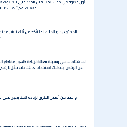
أول خطوة في جذب المتابعين الجدد على تيك توك هي
حسابك. قم أيضًا بكتابة وصف ملهم ومعبر يعكس شخصيتك أو ما تقدمه على حسابك. حاول أن تجعل هذا الوصف جذابًا وملائمًا للموضوعات التي تناقشها.
المحتوى هو الملك، لذا تأكد من أنك تنشر محتو
مقاطع الفيديو التي تنشرها. يمكنك استخدام المؤثرات الخاصة والموسيقى المميزة التي يتوفر عليها التطبيق لتجذب المشاهدين.
الهاشتاجات هي وسيلة فعالة لزيادة ظهور مقاطع الفي
عن الرقص، يمكنك استخدام هاشتاجات مثل #رقص 
واحدة من أفضل الطرق لزيادة المتابعين على تي