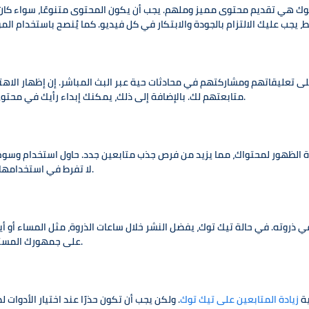
هي تقديم محتوى مميز وملهم. يجب أن يكون المحتوى متنوعًا، سواء كان كوميد
 تعليقاتهم ومشاركتهم في محادثات حية عبر البث المباشر. إن إظهار الاهت
متابعتهم لك. بالإضافة إلى ذلك، يمكنك إبداء رأيك في محتوى آخرين، مما يفتح أمامك فرصًا أكبر للتفاعل والتبادل.
ة الظهور لمحتواك، مما يزيد من فرص جذب متابعين جدد. حاول استخدام وسو
لا تفرط في استخدامها. فقط اختر تلك التي تتناسب مع الفيديو الذي تعرضه.
وته. في حالة تيك توك، يفضل النشر خلال ساعات الذروة، مثل المساء أو أيام
على جمهورك المستهدف، لذا حاول اختبار أوقات مختلفة لمعرفة الأفضل.
ية
زيادة المتابعين على تيك توك
. ولكن يجب أن تكون حذرًا عند اختيار الأدوات