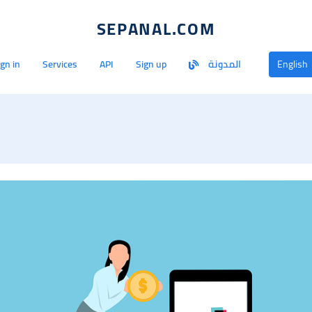
SEPANAL.COM
English
المدونة
Sign up
API
Services
ign in