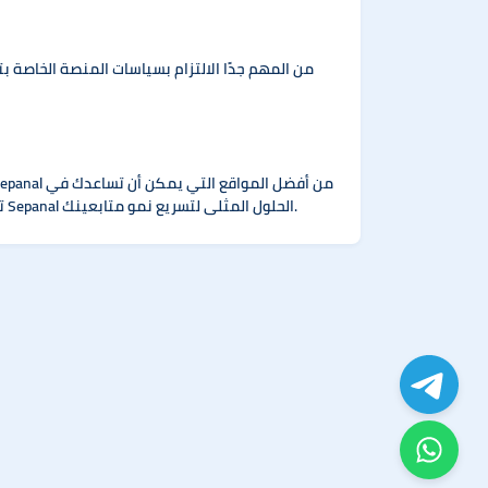
من المهم جدًا الالتزام بسياسات المنصة الخاصة ب
تحسين أداء حسابك على تيك توك بشكل آمن وفعال. سواء كنت تبدأ من الصفر أو كنت ترغب في تعزيز حسابك بشكل أسرع، يقدم لك Sepanal الحلول المثلى لتسريع نمو متابعينك.