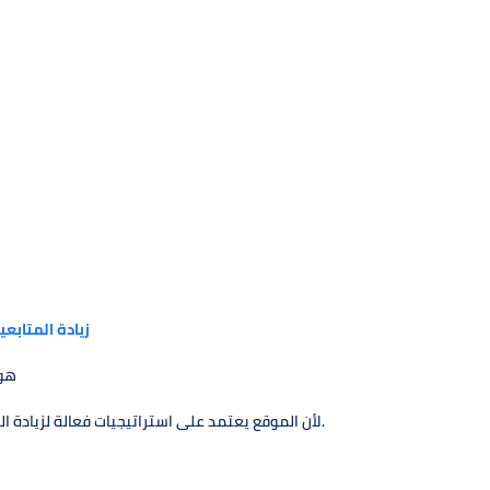
زيادة المتابع
لماذ
لأن الموقع يعتمد على استراتيجيات فعالة لزيادة المتابعين بشكل طبيعي وآمن دون التأثير على حسابك.