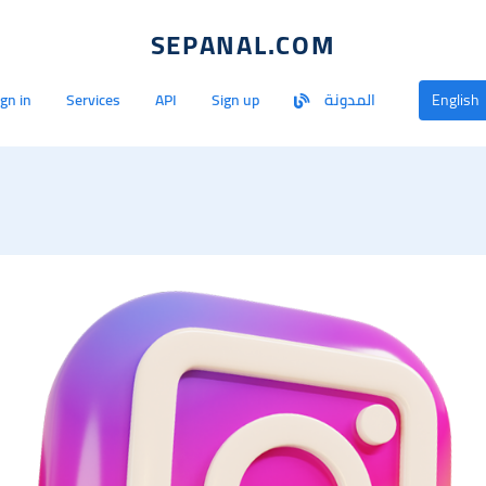
SEPANAL.COM
English
المدونة
Sign up
API
Services
ign in