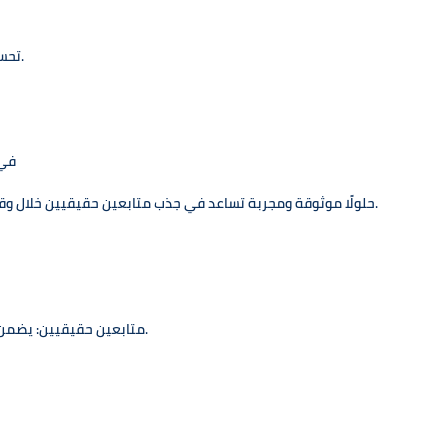
تحسين التفاعل وزيادة فرص التعاون مع العلامات التجارية.
كيف يعمل موقع al
يوفر موقع زيادة متابعين إنستقرام Sepanal حلولًا موثوقة ومجربة تساعد في جذب متابعين حقيقيين خلال وقت قصير.
متابعين حقيقيين: يضمن الموقع تقديم متابعين حقيقيين مهتمين بمحتواك.