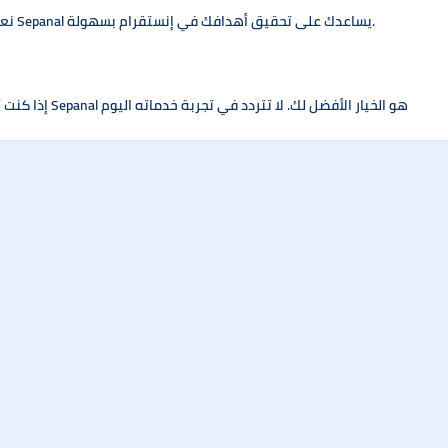
نعم، سواء كنت صانع محتوى، مسوقًا، أو رائد أعمال، فإن Sepanal يساعدك على تحقيق أهدافك في إنستقرام بسهولة.
إذا كنت تريد زيادة متابعين إنستقرام بسرعة وأمان، فإن موقع Sepanal هو الخيار الأفضل لك. لا تتردد في تجربة خدماته اليوم